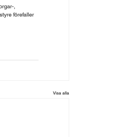
rgar-, 
yre förefaller 
Visa alla