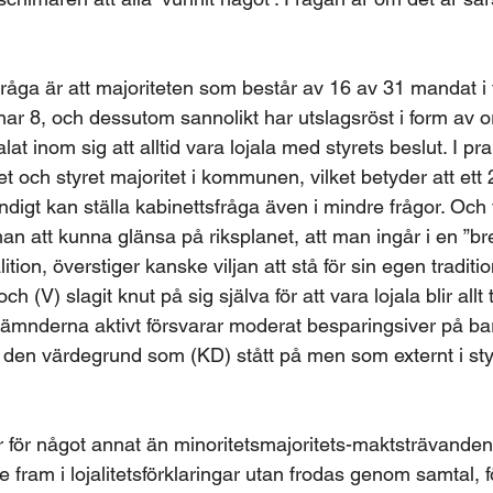
fråga är att majoriteten som består av 16 av 31 mandat i 
ar 8, och dessutom sannolikt har utslagsröst i form av or
alat inom sig att alltid vara lojala med styrets beslut. I pr
ret och styret majoritet i kommunen, vilket betyder att ett
digt kan ställa kabinettsfråga även i mindre frågor. Och 
an att kunna glänsa på riksplanet, att man ingår i en ”br
ion, överstiger kanske viljan att stå för sin egen traditione
h (V) slagit knut på sig själva för att vara lojala blir allt
 nämnderna aktivt försvarar moderat besparingsiver på bar
en värdegrund som (KD) stått på men som externt i styre
 för något annat än minoritetsmajoritets-maktsträvanden
e fram i lojalitetsförklaringar utan frodas genom samtal, 