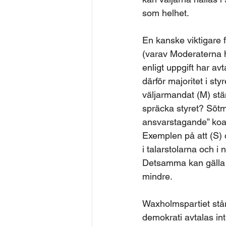
som helhet.
En kanske viktigare 
(varav Moderaterna h
enligt uppgift har avt
därför majoritet i sty
väljarmandat (M) stän
spräcka styret? Sötm
ansvarstagande” koalit
Exemplen på att (S) oc
i talarstolarna och i
Detsamma kan gälla d
mindre.
Waxholmspartiet står
demokrati avtalas int