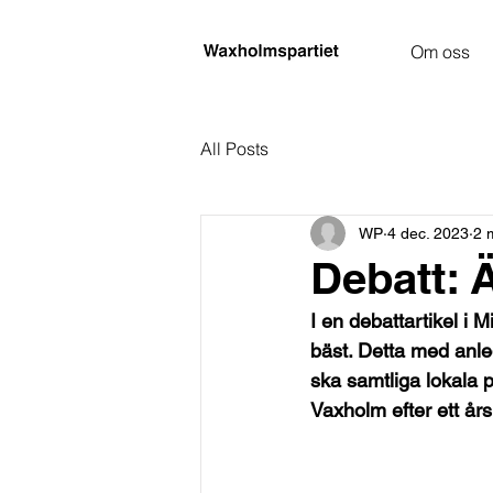
Om oss
All Posts
WP
4 dec. 2023
2 
Debatt: Ä
I en debattartikel i M
bäst. Detta med anl
ska samtliga lokala p
Vaxholm efter ett års