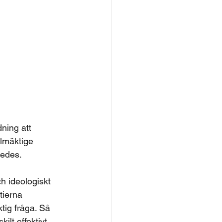
ning att 
llmäktige 
ledes.
h ideologiskt 
tierna 
tig fråga. Så 
ilt effektivt 