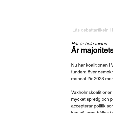
 Läs debattartikeln i M
Här är hela texten
Är majoritets
Nu har koalitionen i 
fundera över demokrati
mandat för 2023 men
Vaxholmskoalitionen ä
mycket spretig och p
accepterar politik so
kan väljarna hållas i 