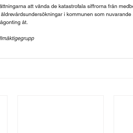
ttningarna att vända de katastrofala siffrorna från medbo
ch äldrevårdsundersökningar i kommunen som nuvarande st
ågonting åt.
llmäktigegrupp