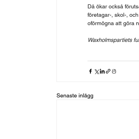
Då ökar också förutsä
företagar-, skol-, o
oförmögna att göra n
Waxholmspartiets fu
Senaste inlägg