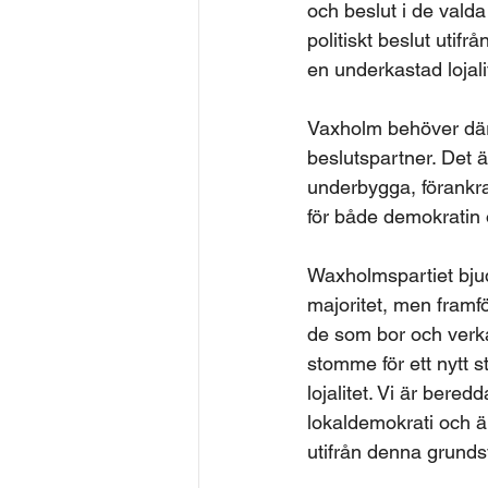
och beslut i de vald
politiskt beslut utifr
en underkastad lojali
Vaxholm behöver därfö
beslutspartner. Det 
underbygga, förankra 
för både demokratin o
Waxholmspartiet bjude
majoritet, men framfö
de som bor och verka
stomme för ett nytt s
lojalitet. Vi är bere
lokaldemokrati och är
utifrån denna grunds