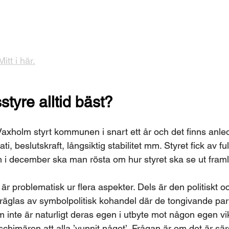
itt i här.
styre alltid bäst?
Vaxholm styrt kommunen i snart ett år och det finns anled
, beslutskraft, långsiktig stabilitet mm. Styret fick av fu
 i december ska man rösta om hur styret ska se ut fram
r problematisk ur flera aspekter. Dels är den politiskt oc
räglas av symbolpolitisk kohandel där de tongivande par
m inte är naturligt deras egen i utbyte mot någon egen vik
schimären att alla ’vunnit något’. Frågan är om det är särsk