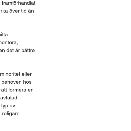
 framförhandlat 
yrka över tid än 
itta 
mentera, 
n det är bättre 
inoritet eller 
er behoven hos 
att formera en 
 avtalad 
 typ av 
 roligare 