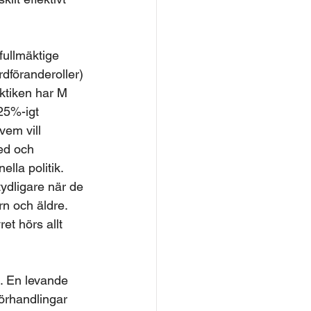
fullmäktige 
dföranderoller) 
aktiken har M 
 25%-igt 
vem vill 
ed och 
lla politik. 
 tydligare när de 
n och äldre. 
t hörs allt 
. En levande 
förhandlingar 