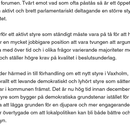
a forumen. Tvärt emot vad som ofta påstås så är ett öppet
ån aktivt och brett parlamentariskt deltagande en större st
tet.
r ett aktivt styre som ständigt måste vara på tå för att h
är en mycket jobbigare position att vara tvungen att argu
med över tid och i olika frågor varierande majoriteter me
ch ställer högre krav på kvalitet i beslutsunderlag.
r härmed in till förhandling om ett nytt styre i Vaxholm, m
rallt ett levande demokratiskt och lyhört styre som sätt
r i kommunen främst. Det är nu hög tid innan december 
tyre som bygger på demokratiska grundstenar istället för
dda att lägga grunden för en djupare och mer engagerande
 övertygade om att lokalpolitiken kan bli både bättre och
yn.