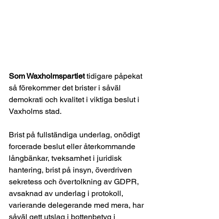
Som Waxholmspartiet
 tidigare påpekat 
så förekommer det brister i såväl 
demokrati och kvalitet i viktiga beslut i 
Vaxholms stad.
Brist på fullständiga underlag, onödigt 
forcerade beslut eller återkommande 
långbänkar, tveksamhet i juridisk 
hantering, brist på insyn, överdriven 
sekretess och övertolkning av GDPR, 
avsaknad av underlag i protokoll, 
varierande delegerande med mera, har 
såväl gett utslag i bottenbetyg i 