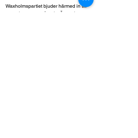
Waxholmspartiet bjuder härmed in till 
samtal om ovanstående. Är stadens 
brokiga styre beredda att ompröva 
dagens självtillräcklighet och se utanför 
hur man "alltid gjort"?
Vi anser att det är nödvändigt att lyfta 
oss givet såväl ekonomiska realiteter 
och de stora projekt och utmaningar 
kommunen står inför att hantera nu och 
framleder.
Waxholmspartiets fullmäktigegrupp
Visa alla
Senaste inlägg