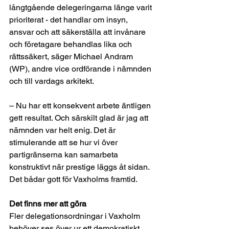
långtgående delegeringarna länge varit 
prioriterat - det handlar om insyn, 
ansvar och att säkerställa att invånare 
och företagare behandlas lika och 
rättssäkert, säger Michael Andram 
(WP), andre vice ordförande i nämnden 
och till vardags arkitekt.
– Nu har ett konsekvent arbete äntligen 
gett resultat. Och särskilt glad är jag att 
nämnden var helt enig. Det är 
stimulerande att se hur vi över 
partigränserna kan samarbeta 
konstruktivt när prestige läggs åt sidan. 
Det bådar gott för Vaxholms framtid.
Det finns mer att göra
Fler delegationsordningar i Vaxholm 
behöver ses över ur ett demokratiskt 