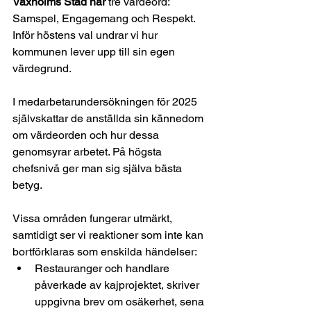
Vaxholms Stad har
 tre värdeord: 
Samspel, Engagemang och Respekt. 
Inför höstens val undrar vi hur 
kommunen lever upp till sin egen 
värdegrund.
I medarbetarundersökningen för 2025 
självskattar de anställda sin kännedom 
om värdeorden och hur dessa 
genomsyrar arbetet. På högsta 
chefsnivå ger man sig själva bästa 
betyg.
Vissa områden fungerar utmärkt, 
samtidigt ser vi reaktioner som inte kan 
bortförklaras som enskilda händelser:
Restauranger och handlare 
påverkade av kajprojektet, skriver 
uppgivna brev om osäkerhet, sena 