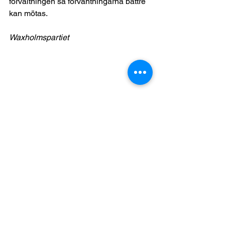
förvaltningen så förväntningarna bättre 
kan mötas.
Waxholmspartiet