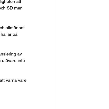
igheten att 
u och SD men 
ch allmänhet 
hallar på 
ansiering av 
 utövare inte 
 att värna vare 