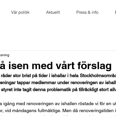
Vår politik
Aktuellt
Press & info
äsning
på isen med vårt förslag
råder stor brist på tider i ishallar i hela Stockholmsområd
reningar tappar medlemmar under renoveringen av ishall
tyret inte tagit denna problematik på tillräckligt stort all
 igång med renoveringen av ishallen röstade vi för en u
nor, vid måndagens fullmäktige. Men då renoveringstiden i 