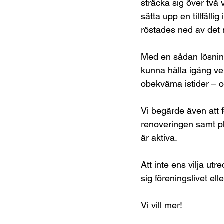
sträcka sig över två
sätta upp en tillfäll
röstades ned av det
Med en sådan lösning
kunna hålla igång ve
obekväma istider – o
Vi begärde även att f
renoveringen samt pl
är aktiva.
Att inte ens vilja utr
sig föreningslivet el
Vi vill mer!