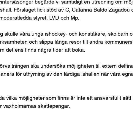
 vintersäsonger begärde vi samtidigt en utredning om möjl
ig ishall. Förslaget fick stöd av C, Catarina Baldo Zagado
 moderatledda styret, LVD och Mp.
 skulle våra unga ishockey- och konståkare, skolbarn o
rksamheten och slippa långa resor till andra kommuners 
m det ens finns några tider att boka.
örvaltningen ska undersöka möjligheten till extern delfin
anera för uthyrning av den färdiga ishallen när våra egna
eda vilka möjligheter som finns är inte ett ansvarsfullt sätt
ler vaxholmarnas skattepengar.