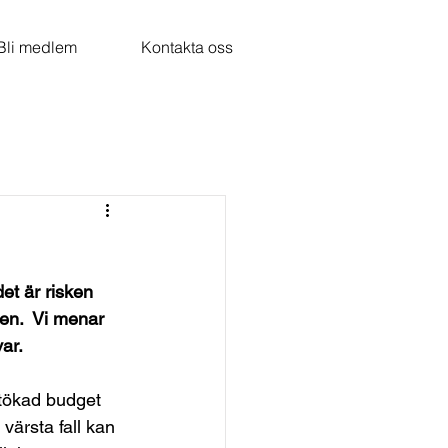
Bli medlem
Kontakta oss
et är risken 
en.  Vi menar 
var.
tökad budget 
värsta fall kan 