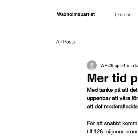
Om oss
All Posts
WP
28 apr.
1 min l
Mer tid 
Med tanke på att det 
uppenbar att våra fö
att det moderatledda s
För att snabbt komma
till 126 miljoner kro