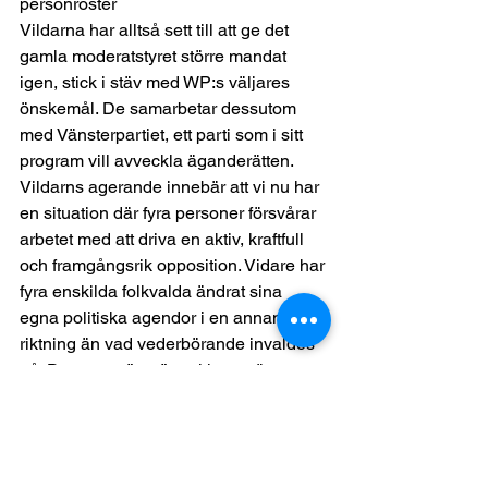
personröster 
Vildarna har alltså sett till att ge det 
gamla moderatstyret större mandat 
igen, stick i stäv med WP:s väljares 
önskemål. De samarbetar dessutom 
med Vänsterpartiet, ett parti som i sitt 
program vill avveckla äganderätten. 
Vildarns agerande innebär att vi nu har 
en situation där fyra personer försvårar 
arbetet med att driva en aktiv, kraftfull 
och framgångsrik opposition. Vidare har 
fyra enskilda folkvalda ändrat sina 
egna politiska agendor i en annan 
riktning än vad vederbörande invaldes 
på. Den egna ”nya” positionen är 
viktigare än väljarnas vilja. 