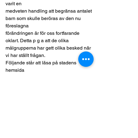
varit en
medveten handling att begränsa antalet 
barn som skulle beröras av den nu 
föreslagna
förändringen är för oss fortfarande 
oklart. Detta p g a att de olika
målgrupperna har gett olika besked när 
vi har ställt frågan. 
Följande står att läsa på stadens 
hemsida
”
Vaxholms stads förskolor och skolor
främjar alla barns och elevers 
utveckling och lärande samt arbetar 
aktivt för
att skapa rätt förutsättningar till ett 
livslångt lärande. Varje barn och elev 
ska
ges den ledning och stimulans som 
behövs för att lära och utvecklas i sin 